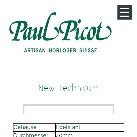
Startseite
Kontakt
Anfahrt
Firshire Ronde Moon Phase 1 (Kopie)
Impressum
Datenschutz
New Technicum
Gehäuse
Edelstahl
Durchmesser
40mm