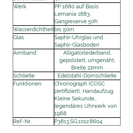
Werk
PP 1680 auf Basis
Lemania 1883,
Gangreserve 50h
Wasserdichtheit
bis 50m
Glas
Saphir-Uhrglas und
Saphir-Glasboden
Armband
Alligatorlederband,
gepolstert, umgenäht,
Breite 22mm
Schließe
Edelstahl-Dornschließe
Funktionen
Chronograph (COSC
zertifiziert), Handaufzug,
Kleine Sekunde,
legendäres Uhrwerk von
1968
Ref.-Nr.
P3813.SG.1012.8604