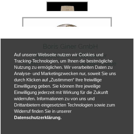
Boris Giner GmbH
Distribution feiner Schweizer
Auf unserer Webseite nutzen wir Cookies und
Tracking-Technologien, um Ihnen die bestmögliche
Uhren Goldschmiede
Nutzung zu ermöglichen. Wir verarbeiten Daten zu
Hauptstraße
Analyse- und Marketingzwecken nur, soweit Sie uns
30
durch Klicken auf „Zustimmen“ Ihre freiwillige
Hauptstraße 36
Einwilligung geben. Sie können Ihre jeweilige
Einwilligung jederzeit mit Wirkung für die Zukunft
77839
widerrufen. Informationen zu von uns und
Lichtenau
Drittanbietern eingesetzten Technologien sowie zum
77866 Rheinau
Widerruf finden Sie in unserer
Datenschutzerklärung.
Tel. 07227 - 22
83 Tel. 07844