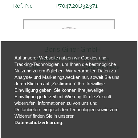
Ref.-Nr.
P7047.20D32.371
Boris Giner GmbH
Distribution feiner Schweizer
Auf unserer Webseite nutzen wir Cookies und
Tracking-Technologien, um Ihnen die bestmögliche
Uhren Goldschmiede
Nutzung zu ermöglichen. Wir verarbeiten Daten zu
Hauptstraße
Analyse- und Marketingzwecken nur, soweit Sie uns
30
durch Klicken auf „Zustimmen“ Ihre freiwillige
Hauptstraße 36
Einwilligung geben. Sie können Ihre jeweilige
Einwilligung jederzeit mit Wirkung für die Zukunft
77839
widerrufen. Informationen zu von uns und
Lichtenau
Drittanbietern eingesetzten Technologien sowie zum
77866 Rheinau
Widerruf finden Sie in unserer
Datenschutzerklärung.
Tel. 07227 - 22
83 Tel. 07844