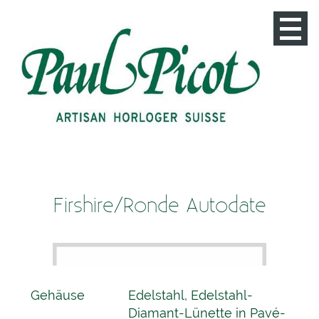
Startseite
Kontakt
Anfahrt
Firshire Ronde Moon Phase 1 (Kopie)
Impressum
Datenschutz
Firshire/Ronde Autodate
Gehäuse
Edelstahl, Edelstahl-
Diamant-Lünette in Pavé-