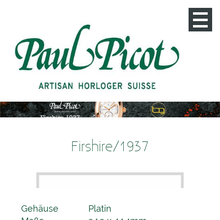
Startseite
Kontakt
Anfahrt
Firshire Ronde Moon Phase 1 (Kopie)
Impressum
Datenschutz
Firshire/1937
Gehäuse
Platin