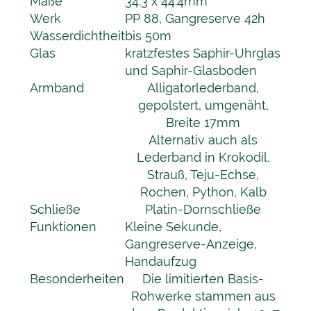
Maße
34.3 x 44.4mm
Werk
PP 88, Gangreserve 42h
Wasserdichtheit
bis 50m
Glas
kratzfestes Saphir-Uhrglas
und Saphir-Glasboden
Armband
Alligatorlederband,
gepolstert, umgenäht,
Breite 17mm
Alternativ auch als
Lederband in Krokodil,
Strauß, Teju-Echse,
Rochen, Python, Kalb
Schließe
Platin-Dornschließe
Funktionen
Kleine Sekunde,
Gangreserve-Anzeige,
Handaufzug
Besonderheiten
Die limitierten Basis-
Rohwerke stammen aus