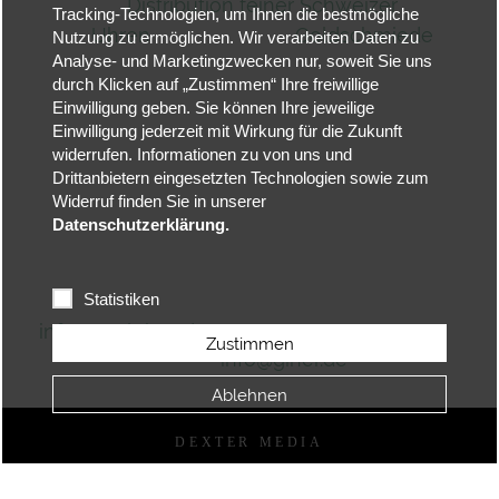
Distribution feiner Schweizer
Tracking-Technologien, um Ihnen die bestmögliche
Uhren Goldschmiede
Nutzung zu ermöglichen. Wir verarbeiten Daten zu
Hauptstraße
Analyse- und Marketingzwecken nur, soweit Sie uns
durch Klicken auf „Zustimmen“ Ihre freiwillige
30
Einwilligung geben. Sie können Ihre jeweilige
Hauptstraße 36
Einwilligung jederzeit mit Wirkung für die Zukunft
77839
widerrufen. Informationen zu von uns und
Lichtenau
Drittanbietern eingesetzten Technologien sowie zum
77866 Rheinau
Widerruf finden Sie in unserer
Datenschutzerklärung.
Tel. 07227 - 22
83 Tel. 07844
Statistiken
- 660
info@paulpicot.de
Zustimmen
info@giner.de
Ablehnen